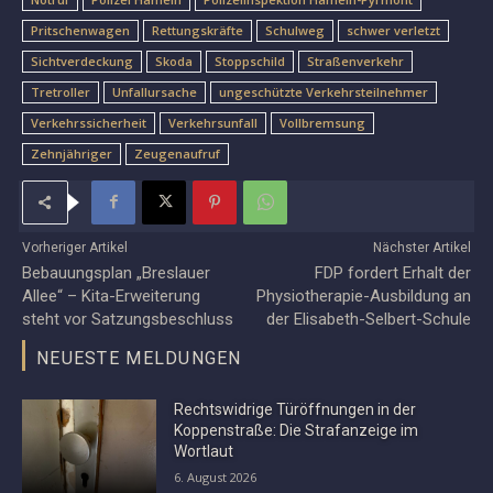
Pritschenwagen
Rettungskräfte
Schulweg
schwer verletzt
Sichtverdeckung
Skoda
Stoppschild
Straßenverkehr
Tretroller
Unfallursache
ungeschützte Verkehrsteilnehmer
Verkehrssicherheit
Verkehrsunfall
Vollbremsung
Zehnjähriger
Zeugenaufruf
Vorheriger Artikel
Nächster Artikel
Bebauungsplan „Breslauer
FDP fordert Erhalt der
Allee“ – Kita-Erweiterung
Physiotherapie-Ausbildung an
steht vor Satzungsbeschluss
der Elisabeth-Selbert-Schule
NEUESTE MELDUNGEN
Rechtswidrige Türöffnungen in der
Koppenstraße: Die Strafanzeige im
Wortlaut
6. August 2026