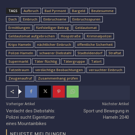
TAGS
Aufbruch
Bad Pyrmont
Bargeld
Beutesumme
Dach
Einbruch
Einbruchserie
Einbruchsspuren
Ermittlungen
fünfstelliger Betrag
Geldautomat
Geldautomat aufgebrochen
Hoopstraße
Kriminalpolizei
Kripo Hameln
nächtlicher Einbruch
öffentliche Sicherheit
Polizei Hameln
schwerer Diebstahl
Stadtoldendorf
Straftat
Supermarkt
Täter flüchtig
Tätergruppe
Tatort
Tatzeitraum
verdächtige Beobachtungen
versuchter Einbruch
Zeugenaufruf
Zusammenhang prüfen
Vorheriger Artikel
Nächster Artikel
Verdacht des Diebstahls:
Sport und Bewegung in
Polizei sucht Eigentümer
Hameln 2040
eines Mountainbikes
NEUESTE MELDUNGEN