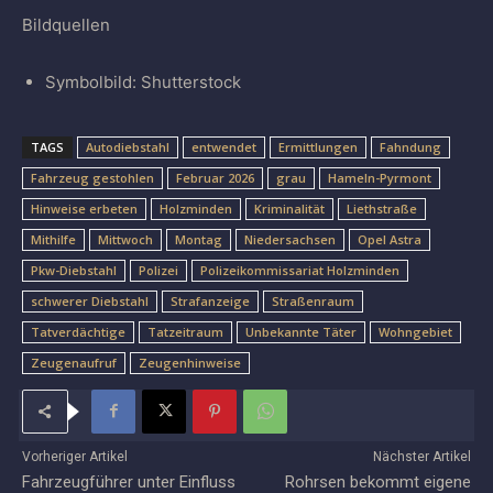
Bildquellen
Symbolbild: Shutterstock
TAGS
Autodiebstahl
entwendet
Ermittlungen
Fahndung
Fahrzeug gestohlen
Februar 2026
grau
Hameln-Pyrmont
Hinweise erbeten
Holzminden
Kriminalität
Liethstraße
Mithilfe
Mittwoch
Montag
Niedersachsen
Opel Astra
Pkw-Diebstahl
Polizei
Polizeikommissariat Holzminden
schwerer Diebstahl
Strafanzeige
Straßenraum
Tatverdächtige
Tatzeitraum
Unbekannte Täter
Wohngebiet
Zeugenaufruf
Zeugenhinweise
Vorheriger Artikel
Nächster Artikel
Fahrzeugführer unter Einfluss
Rohrsen bekommt eigene