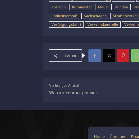
Kollision
Kriminalität
Mauer
Minden
Ni
Rotlichtverstoß
Sachschaden
Straßenverkeh
Verfolgungsfahrt
Verkehrskontrolle
Verkehr
Teilen
Vorheriger Artikel
Was im Februar passiert…
Home
Über uns
Fina