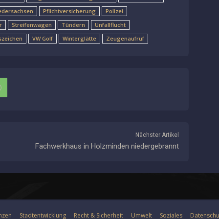
edersachsen
Pflichtversicherung
Polizei
r
Streifenwagen
Tündern
Unfallflucht
szeichen
VW Golf
Winterglätte
Zeugenaufruf
Nächster Artikel
Fachwerkhaus in Holzminden niedergebrannt
nzen
Stadtentwicklung
Recht & Sicherheit
Umwelt
Soziales
Datenschu