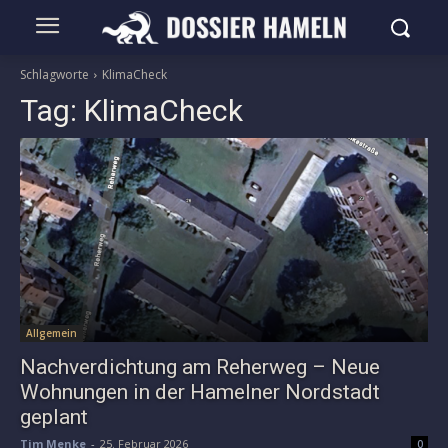
Schlagworte
KlimaCheck
Tag:
KlimaCheck
Allgemein
Nachverdichtung am Reherweg – Neue
Wohnungen in der Hamelner Nordstadt
geplant
Tim Menke
-
25. Februar 2026
0