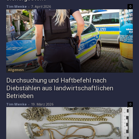
Tim Menke
-
7. April 2026
0
Allgemein
Durchsuchung und Haftbefehl nach
Diebstählen aus landwirtschaftlichen
Betrieben
Tim Menke
-
19. März 2026
0