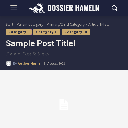
Start
Parent Category
Primary/Child Category
Article Title ...
Category I
Category II
Category III
Sample Post Title!
Sample Post Subtitle!
By
Author Name
8. August 2026