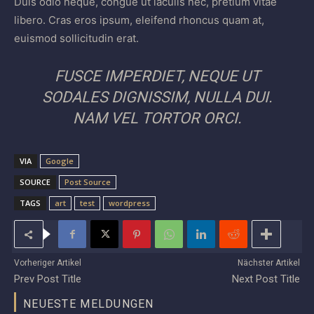
Duis odio neque, congue ut iaculis nec, pretium vitae
libero. Cras eros ipsum, eleifend rhoncus quam at,
euismod sollicitudin erat.
FUSCE IMPERDIET, NEQUE UT
SODALES DIGNISSIM, NULLA DUI.
NAM VEL TORTOR ORCI.
VIA
Google
SOURCE
Post Source
TAGS
art
test
wordpress
Vorheriger Artikel
Nächster Artikel
Prev Post Title
Next Post Title
NEUESTE MELDUNGEN